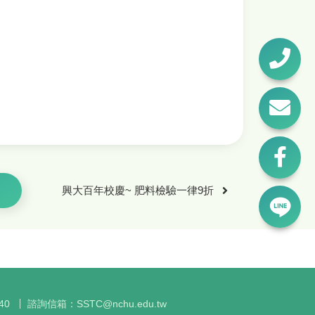
興大百年校慶~ 肥料檢驗一律9折
40
諮詢信箱：
SSTC@nchu.edu.tw