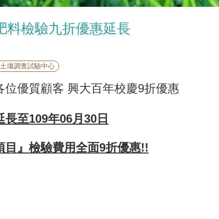
]肥料檢驗九折優惠延長
土壤調查試驗中心
各位優質顧客 興大百年校慶9折優惠
延長至109年06月30日
項目』
檢驗費用全面9折優惠!!