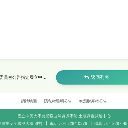
行政院農業委員會公告指定國立中興大學土調中心為肥料檢驗單位
返回列表
網站地圖
隱私權聲明公告
智慧財產權公告
國立中興大學農業暨自然資源學院 土壤調查試驗中心
品與農業安全檢測大樓 8樓)
電話：
04-2284-0376
傳真：
04-2287-45