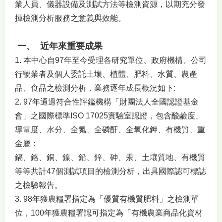
業人員、儀器設備及測試方法等檢測資源，以期充分發
揮檢測分析服務之意義與效能。
一
、 近年來重要成果
1. 本中心自97年至今受理各研究單位、政府機構、公司
行號業者及個人委託土壤、植體、肥料、水質、農產
品、食品之檢測分析，業務逐年成長概況如下:
2. 97年通過符合性評鑑機構「財團法人全國認證基金
會」之國際標準ISO 17025實驗室認證，包含酸鹼度、
導電度、水分、全氮、全磷酐、全氧化鉀、有機質、重
金屬：
鎘、鉻、銅、鎳、鉛、鋅、砷、汞、土壤質地、有機質
等等共計47個測試項目的檢測分析，出具國際認可標誌
之檢驗報告。
3. 98年獲農糧署指定為「優質有機質肥料」之檢測單
位，100年獲農糧署認可指定為「有機農業商品化資材