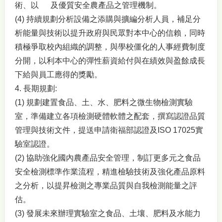
術、以 及優質安全農產品之管理機制。
(4) 持續規劃分析設備之添購與擴編分析人員，補足分
析能量與技術以提升政府與民眾對本中心的信賴，同時
積極爭取校內組織的調整，與學校僵化的人事經費制度
分開，以利本中心的彈性薪資給付與在績效與盈餘成長
下給與員工應得的獎勵。
4. 長期規劃:
(1) 規劃建置食品、土、水、肥料之微生物檢測實驗
室，準備建立各項檢測硬體軟體之配套，撰寫認證品質
管理與技術文件，提送申請衛福部認證及ISO 17025實
驗室認證。
(2) 協助強化國內農產品安全管理，制訂更多元之食品
安全檢測標準作業流程，精進檢驗技術及強化產品原料
之分析，以提昇檢測之專業品質與自我檢測能量之評
估。
(3) 發展未來辦理實驗室之食品、土壤、肥料及水能力