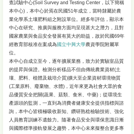
查試驗中心(Soil Survey and Testing Center，以下簡稱
本中心)，本中心於焉在民國51年成立，當時隸屬於農
業化學系土壤肥料組之附設單位。經多年評估，顯示本
中心在研究、推廣與服務方面均呈現甚大之潛力，且對
國家農業與食品安全發展有莫大的助益，故於民國69年
經教育部核准在案成為
國立中興大學
農資學院附屬單
位。
本中心自成立至今，逐年擴展業務，致力於實驗室品質
的提昇與保證。檢測分析樣品不但由傳統農業資材(土
壤、肥料、植體及栽培介質)擴大至企業資材環境物質
(工業原料、廢棄物、水體)，近年來更為社會大眾的食
品優質安全把關(蔬果、菇類、食米、中藥)；從環境生
產源頭的監測，一直到為消費者健康安全提供指標與諮
詢，本中心皆積極吸收新知、鑽研熟稔檢驗技術、強化
人員教育訓練不遺餘力。隨著食品安全與環保意識日漸
與國際標準接軌發展之趨勢，本中心未來擬整合更多專