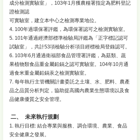
成分檢測實驗室」，103年1月獲農糧署指定為肥料登記
證檢測認
可實驗室，建立本中心之檢測專業地位。
4. 100年過環保署評鑑，為環保署認可之檢測實驗室。
5. 101年通過經濟部標準檢驗局評鑑為「正字標記認可
試驗室」，共計53項檢驗分析項目經標檢局登錄認可。
6. 103年6月通過衛福部食品管理署評鑑，為菇類、蔬
果植物類食品重金屬鉛鎘之認可實驗室。104年10月通
過食米重金屬鉛鎘汞之檢測實驗室。
7. 每年執行主管機關計畫委託之土壤、水、肥料、農產
品之品質分析判定，協助提高國內農業生態環境以及食
品健康優質之安全管理。
二
、
未來執行規劃
1. 執行目標: 結合專業與服務、調合環境、農業、食品
安全健康之發展。