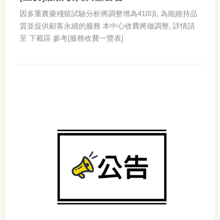
因多重農藥殘留試驗分析將調整增為410項, 為能維持品
質並提供顧客永續的服務 本中心收費將做調整, 詳情請
至 下載區 參考[服務收費一覽表]