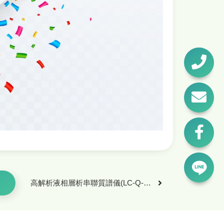
高解析液相層析串聯質譜儀(LC-Q-TOF)服務平台開幕優惠_更新