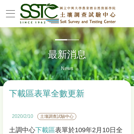
menu
最新消息
News
下載區表單全數更新
2020/2/10
土壤調查試驗中心
土調中心
下載區
表單於109年2月10日全