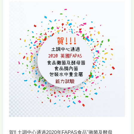
賀!! 土調中心通過2020年FAPAS食品"黴菌及酵母