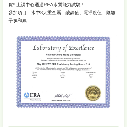
賀!! 土調中心通過REA水質能力試驗!!
參加項目：水中8大重金屬、酸鹼值、電導度值、陰離
子氯和氟