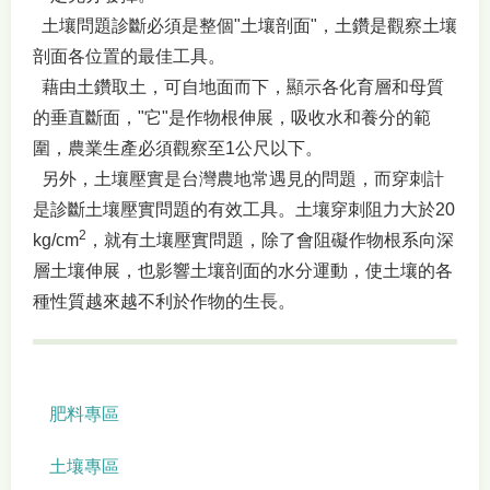
土壤問題診斷必須是整個"土壤剖面"，土鑽是觀察土壤
剖面各位置的最佳工具。
藉由土鑽取土，可自地面而下，顯示各化育層和母質
的垂直斷面，"它"是作物根伸展，吸收水和養分的範
圍，農業生產必須觀察至1公尺以下。
另外，土壤壓實是台灣農地常遇見的問題，而穿刺計
是診斷土壤壓實問題的有效工具。土壤穿刺阻力大於20
2
kg/cm
，就有土壤壓實問題，除了會阻礙作物根系向深
層土壤伸展，也影響土壤剖面的水分運動，使土壤的各
種性質越來越不利於作物的生長。
肥料專區
土壤專區