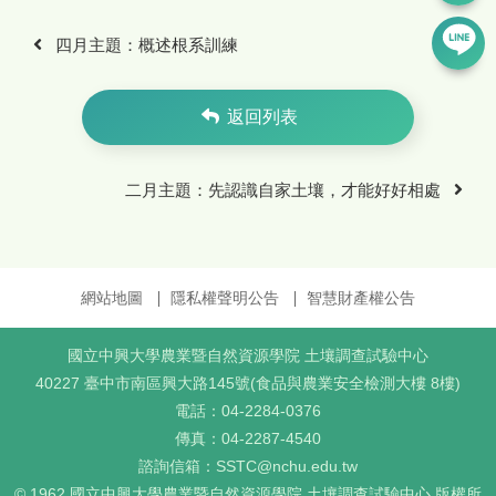
四月主題：概述根系訓練
返回列表
二月主題：先認識自家土壤，才能好好相處
網站地圖
隱私權聲明公告
智慧財產權公告
國立中興大學農業暨自然資源學院 土壤調查試驗中心
40227 臺中市南區興大路145號(食品與農業安全檢測大樓 8樓)
電話：
04-2284-0376
傳真：
04-2287-4540
諮詢信箱：
SSTC@nchu.edu.tw
© 1962 國立中興大學農業暨自然資源學院 土壤調查試驗中心 版權所